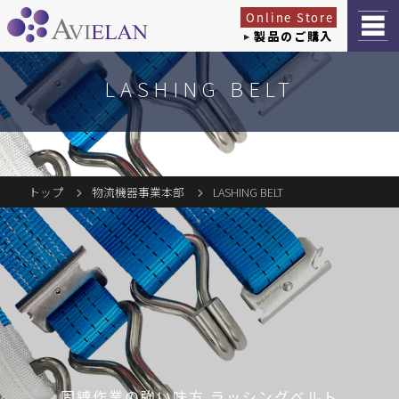
Online Store
製品のご購入
LASHING BELT
トップ
物流機器事業本部
LASHING BELT
固縛作業の強い味方 ラッシングベルト